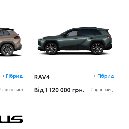
+
Гібрид
RAV4
+
Гібрид
Вiд 1 120 000 грн.
2 пропозиціi
2 пропозиціi