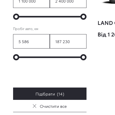
LAND 
Пробіг авто, км
Вiд 1 
Підібрати (
14
)
Очистити все