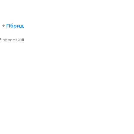
+
Гібрид
3 пропозиціi