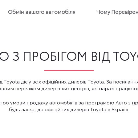
Обмін вашого автомобіля
Чому Перевірені
О З ПРОБІГОМ ВІД TO
 Toyota діє у всіх офіційних дилерів Toyota.
За посиланн
овним переліком дилерських центрів, які наразі працюют
ро умови продажу автомобілів за програмою Авто з проб
будь ласка, до офіційних дилерів Toyota в Україні.