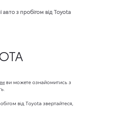
 авто з пробігом від Toyota
YOTA
ям
ви можете ознайомитись з
ь.
ігом від Toyota звертайтеся,