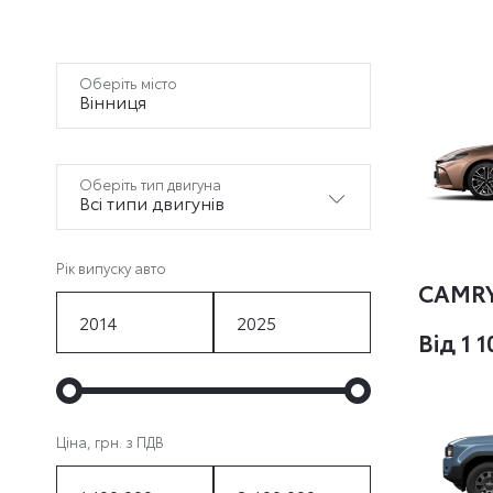
Оберіть місто
Вінниця
Оберіть тип двигуна
Bсі типи двигунів
Рік випуску авто
CAMR
Вiд 1 
Ціна, грн. з ПДВ