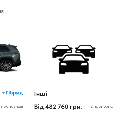
ля
+
Гібрид
Інші
Вiд 482 760 грн.
1 пропозиція
2 пропозиціi