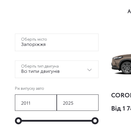
А
Оберіть місто
Запоріжжя
Оберіть тип двигуна
Bсі типи двигунів
Рік випуску авто
CORO
Вiд 1 