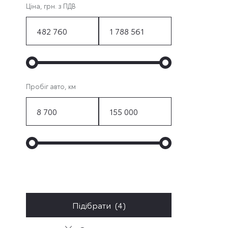
Ціна, грн. з ПДВ
Пробіг авто, км
Підібрати (
4
)