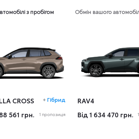
втомобілі з пробігом
Обмін вашого автомобі
LLA CROSS
+
Гібрид
RAV4
788 561 грн.
Вiд 1 634 470 грн.
1 пропозиція