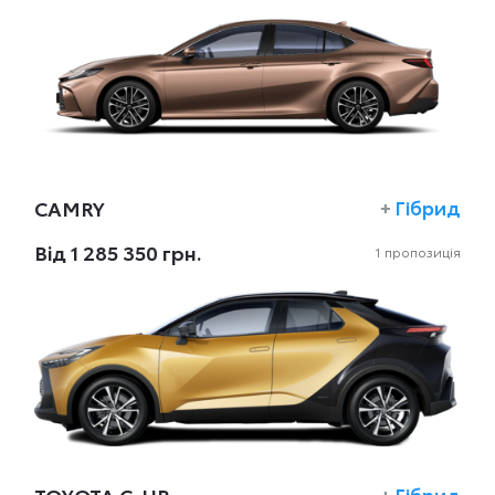
CAMRY
+
Гібрид
Вiд 1 285 350 грн.
1 пропозиція
+
Гібрид