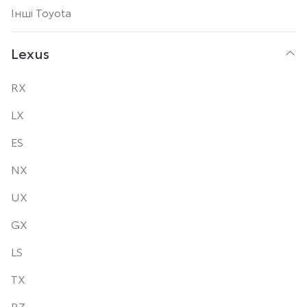
Інші Toyota
Lexus
RX
LX
ES
NX
UX
GX
LS
TX
RZ