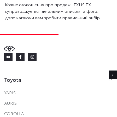
Кожне оголошення про продаж LEXUS TX
супроводжується детальним описом та фото,
допомагаючи вам зробити правильний вибір.
Користуйтесь розширеною формою пошуку, щоб
легко знайти вживане авто LEXUS за вашими
уподобаннями та бюджетом. Ціни на б/у автомобілі
Лексус актуальні на 9 серпня 2026 року.
Toyota
YARIS
AURIS
COROLLA