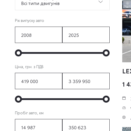
Bсі типи двигунів
Рік випуску авто
Ціна, грн. з ПДВ
LE
1 
Пробіг авто, км