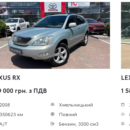
XUS RX
LE
9 000 грн. з ПДВ
1 5
2008
Хмельницький
350623 км
Повний
A/T
Бензин, 3500 см3