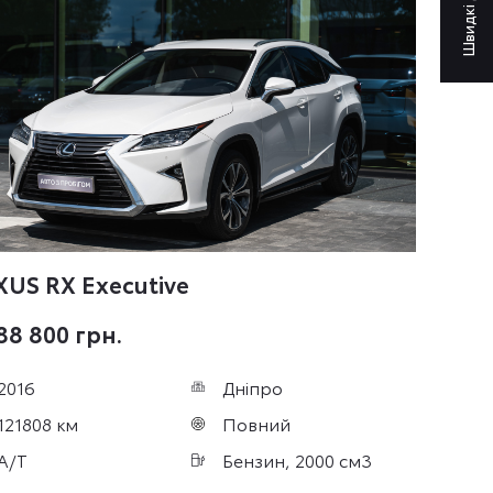
Швидкі дії
XUS RX
Executive
88 800 грн.
2016
Дніпро
121808 км
Повний
A/T
Бензин, 2000 см3