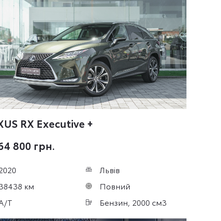
XUS RX
Executive +
64 800 грн.
2020
Львів
38438 км
Повний
A/T
Бензин, 2000 см3