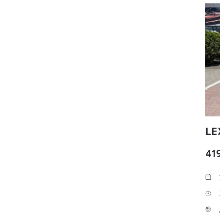
LE
41