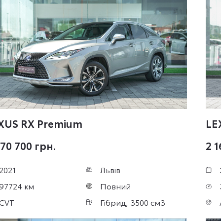
XUS RX
Premium
LE
570 700 грн.
2 1
2021
Львів
97724 км
Повний
CVT
Гібрид, 3500 см3