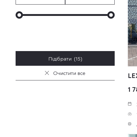
Підібрати (
15
)
Очистити все
LE
1 