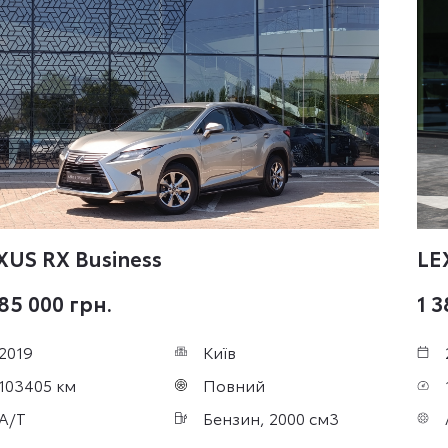
XUS RX
Business
LE
485 000 грн.
1 3
2019
Київ
103405 км
Повний
A/T
Бензин, 2000 см3