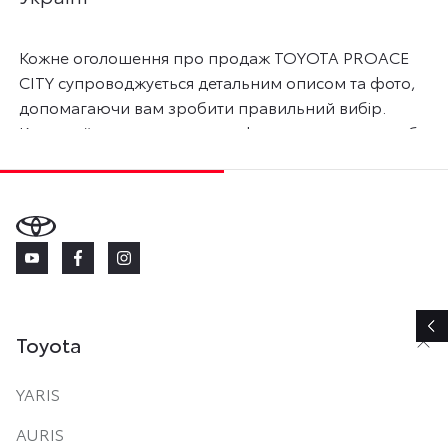
Кожне оголошення про продаж TOYOTA PROACE
CITY супроводжується детальним описом та фото,
допомагаючи вам зробити правильний вибір.
Користуйтесь розширеною формою пошуку, щоб
легко знайти вживане авто TOYOTA за вашими
уподобаннями та бюджетом. Ціни на б/у автомобілі
Тойота актуальні на 6 серпня 2026 року.
Toyota
YARIS
AURIS