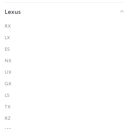
Lexus
RX
LX
ES
NX
UX
GX
LS
TX
RZ