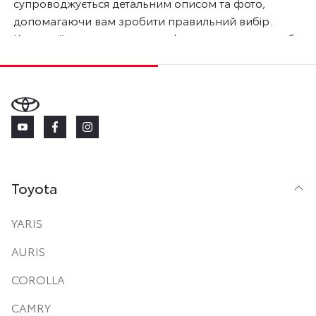
супроводжується детальним описом та фото,
допомагаючи вам зробити правильний вибір.
Користуйтесь розширеною формою пошуку, щоб
легко знайти вживане авто LEXUS за вашими
уподобаннями та бюджетом. Ціни на б/у автомобілі
Лексус актуальні на 8 серпня 2026 року.
Toyota
YARIS
AURIS
COROLLA
CAMRY