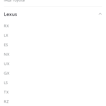
Lexus
RX
LX
ES
NX
UX
GX
LS
TX
RZ