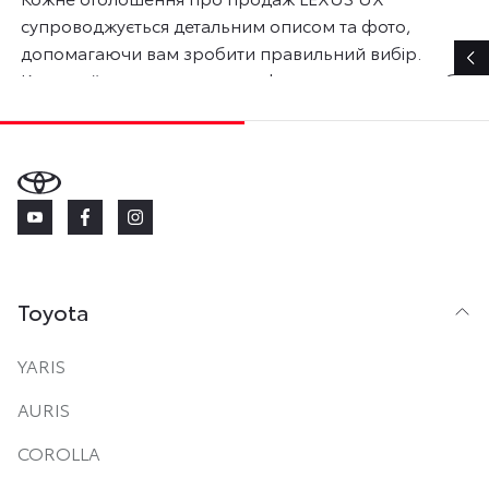
супроводжується детальним описом та фото,
допомагаючи вам зробити правильний вибір.
Користуйтесь розширеною формою пошуку, щоб
легко знайти вживане авто LEXUS за вашими
уподобаннями та бюджетом. Ціни на б/у автомобілі
Лексус актуальні на 9 серпня 2026 року.
Toyota
YARIS
AURIS
COROLLA