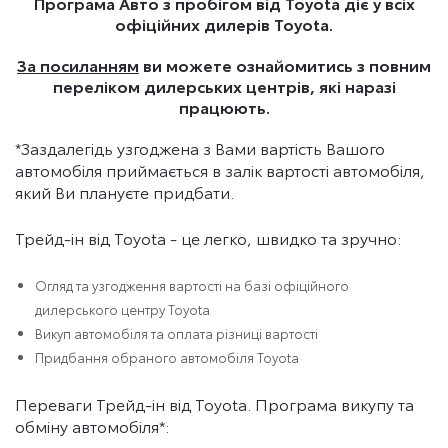
Програма Авто з пробігом від Toyota діє у всіх
офіційних дилерів Toyota.
За посиланням
ви можете ознайомитись з повним
переліком дилерських центрів, які наразі
працюють.
*Заздалегідь узгоджена з Вами вартість Вашого
автомобіля приймається в залік вартості автомобіля,
який Ви плануєте придбати.
Трейд-ін від Toyota - це легко, швидко та зручно:
Огляд та узгодження вартості на базі офіційного
дилерського центру Toyota
Викуп автомобіля та оплата різниці вартості
Придбання обраного автомобіля Toyota
Переваги Трейд-ін від Toyota. Програма викупу та
обміну автомобіля*: