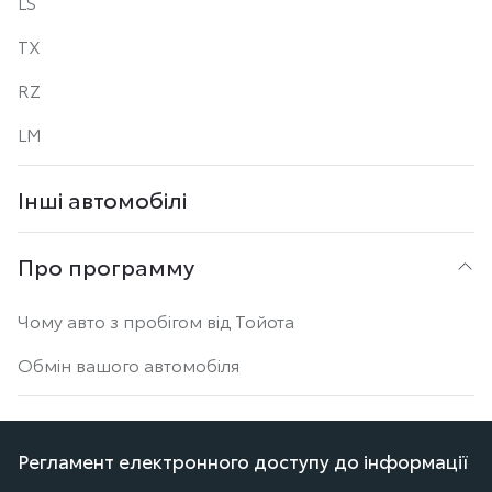
LS
TX
RZ
LM
Інші автомобілі
Про программу
Чому авто з пробігом від Тойота
Обмін вашого автомобіля
Розміщена на цьому сайті інформація щодо характеристик
Регламент електронного доступу до інформації
продукції, (орієнтовних) цін, інших умов її продажу, а також умов