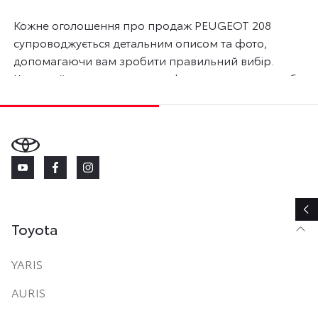
Кожне оголошення про продаж PEUGEOT 208
супроводжується детальним описом та фото,
допомагаючи вам зробити правильний вибір.
Користуйтесь розширеною формою пошуку, щоб
легко знайти вживане авто PEUGEOT за вашими
уподобаннями та бюджетом. Ціни на б/у автомобілі
PEUGEOT актуальні на 8 серпня 2026 року.
Toyota
YARIS
AURIS